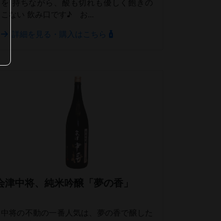
を 持ちながら、酸も切れも優しく飽きの
こない 飲み口です♪ お...
詳細を見る・購入はこちら
会津中将、純米吟醸「夢の香」
中将の不動の一番人気は、夢の香で醸した