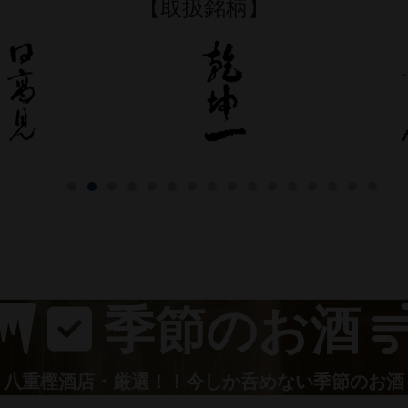
【取扱銘柄】
日高見
乾坤一
季節のお酒
八重樫酒店・厳選！！今しか呑めない季節のお酒