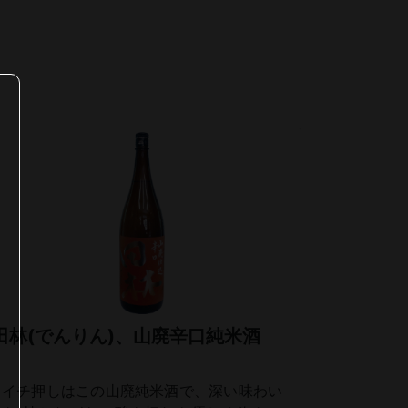
田林(でんりん)、山廃辛口純米酒
イチ押しはこの山廃純米酒で、深い味わい