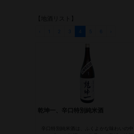
【地酒リスト】
‹
1
2
3
4
5
6
›
乾坤一、辛口特別純米酒
辛口特別純米酒は、ふくよかな味わいの中