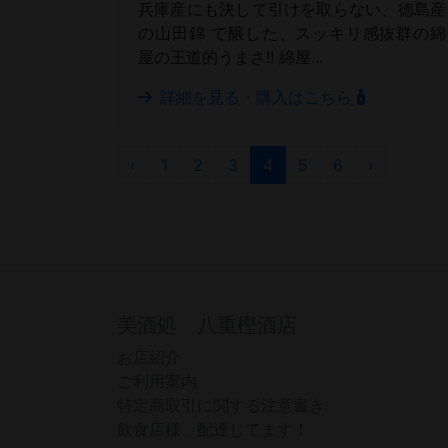
兵庫産にも決して引けを取らない、徳島産
の山田錦 で醸した、スッキリ感抜群の綿
屋の王道的うまさ!! 綿屋...
詳細を見る・購入はこちら
‹
1
2
3
4
5
6
›
美酒処 八重樫酒店
お店紹介
ご利用案内
特定商取引に関する注意書き
飲食店様、配達してます！