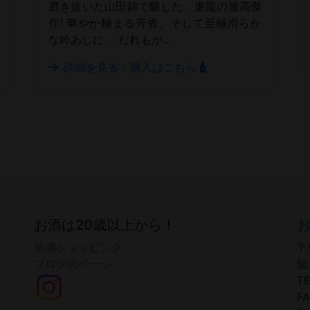
磨き抜いた山田錦で醸した、東龍の最高傑
作! 華やか極まる芳香、そして至極滑らか
な吟あじに、 だれもが...
詳細を見る・購入はこちら
お酒は20歳以上から！
地酒ショッピング
〒
ブログのページ
仙
TE
FA