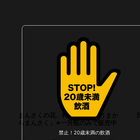
まんさくの花、特別純米酒「うまか
らまんさく」※一升瓶のみで販売中
禁止！20歳未満の飲酒