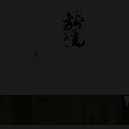
蒼天伝
龍ばん