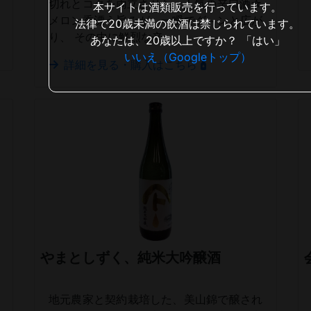
切れとコクを両立させた、人気の辛口酒☆
本サイトは酒類販売を行っています。
メロン香漂う旨みが、一瞬でグ～ンと広が
法律で20歳未満の飲酒は禁じられています。
り、 その中に鮮烈な辛...
あなたは、20歳以上ですか？
「はい」
いいえ（Googleトップ）
詳細を見る・購入はこちら
やまとしずく、純米大吟醸酒
地元農家と契約栽培した、美山錦で醸され