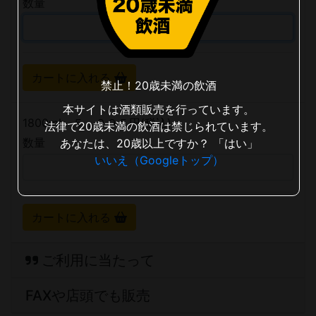
数量
カートに入れる
禁止！20歳未満の飲酒
本サイトは酒類販売を行っています。
1800ml ５，９９５円(税込)
法律で20歳未満の飲酒は禁じられています。
数量
あなたは、20歳以上ですか？
「はい」
いいえ（Googleトップ）
カートに入れる
ご利用に当たって
FAXや店頭でも販売