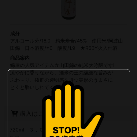
成分
アルコール分/16.0 精米歩合/45% 使用米/阿波山
田錦 日本酒度/±0 酸度/1.9 ★R6BY火入れ酒
商品案内
綿屋の人気アイテム☆山田錦の純米大吟醸です!
涼やかに香りながら、酒米の王の繊細な旨みが
ふわ～り。抜群の透明感を持つ美形のうまさに
とくと酔いしれてください(^_-)
購入はこちら
720ml ３，０５０円(税込)