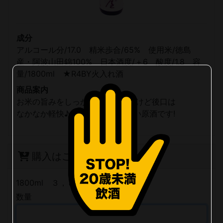
成分
アルコール分/17.0 精米歩合/65% 使用米/徳島
産・阿波山田錦100% 日本酒度/＋6 酸度/1.8 容
量/1800ml ★R4BY火入れ酒
商品案内
お米の旨みをしっかりと伝え、だけど後口は
なかなか軽快♪ じつに綿屋らしい原酒です!
購入はこちら
1800ml ３，８５０円(税込)
数量